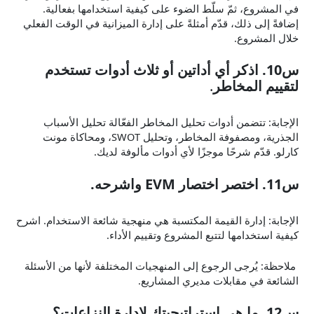
في المشروع، ثمّ سلّط الضوء على كيفية استخدامها بفعالية.
إضافةً إلى ذلك، قدّم أمثلةً على إدارة الميزانية في الوقت الفعلي
خلال المشروع.
س10. اذكر أي أداتين أو ثلاث أدوات تستخدم
لتقييم المخاطر
.
الإجابة: تتضمن أدوات تحليل المخاطر الفعّالة تحليل الأسباب
الجذرية، ومصفوفة المخاطر، وتحليل SWOT، ومحاكاة مونت
كارلو. قدّم شرحًا موجزًا ​​لأي أدوات مألوفة لديك.
س11. اختصر اختصار EVM واشرحه.
الإجابة: إدارة القيمة المكتسبة هي منهجية شائعة الاستخدام. اشرح
كيفية استخدامها لتتبع المشروع وتقييم الأداء.
ملاحظة: يُرجى الرجوع إلى المنهجيات المختلفة لأنها من الأسئلة
الشائعة في مقابلات مديري المشاريع.
س12. ما هي استراتيجيتك لإدارة النزاعات؟