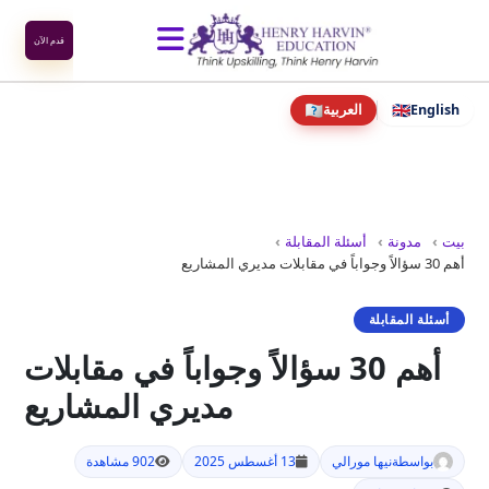
نتقل
لى
قدم الآن
لمحتوى
بيت
🇦🇦
🇬🇧
English
العربية
التدريبات المؤسسية
التدريبات الفردية
بيت
مدونة
أسئلة المقابلة
أهم 30 سؤالاً وجواباً في مقابلات مديري المشاريع
معلومات عنا
أسئلة المقابلة
مدونة
أهم 30 سؤالاً وجواباً في مقابلات
مديري المشاريع
اتصل بنا
بواسطة
نيها مورالي
13 أغسطس 2025
902 مشاهدة