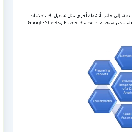
بدقة، إلى جانب أنشطة أخرى مثل تشغيل الاستعلامات
على SQL، وفهم اتجاهات البيانات، وإنشاء لوحات المعلومات باستخدام Excel وPower BI وGoogle Sheets