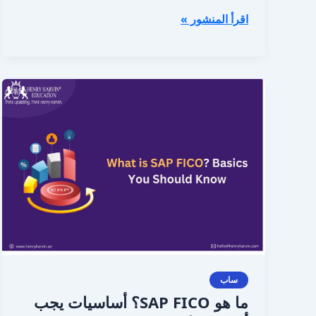
اقرأ المنشور »
ما
هو
SAP
FICO؟
أساسيات
يجب
أن
تعرفها
ساب
ما هو SAP FICO؟ أساسيات يجب