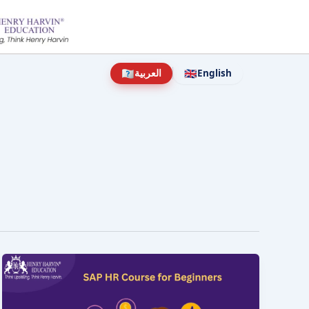
نتقل
لى
لمحتوى
🇦🇦
🇬🇧
English
العربية
دورة
SAP
HR