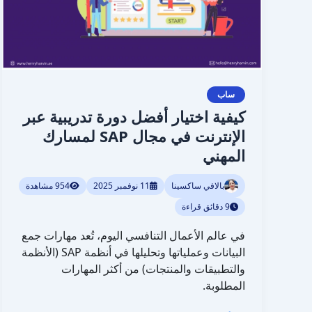
الإنترنت
في
مجال
SAP
لمسارك
المهني
ساب
كيفية اختيار أفضل دورة تدريبية عبر
الإنترنت في مجال SAP لمسارك
المهني
بالافي ساكسينا
11 نوفمبر 2025
954 مشاهدة
9 دقائق قراءة
في عالم الأعمال التنافسي اليوم، تُعد مهارات جمع
البيانات وعملياتها وتحليلها في أنظمة SAP (الأنظمة
والتطبيقات والمنتجات) من أكثر المهارات
المطلوبة.