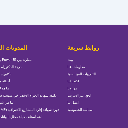
روابط سريعة
المدونات ال
بيت
مقارنة بين Power BI و Tableau
معلومات عنا
درجة الدكتوراه ف
التدريبات المؤسسية
دكتوراه 
اكتب لنا
أسئلة مقاب
مواردنا
ما هو SAP FICO
ادفع عبر الإنترنت
تكلفة شهادة الحزام الأخضر في منهجية س
اتصل بنا
ما هي شهادة
سياسة الخصوصية
دورة شهادة إدارة المشاريع الاحترافية (PMP) في دبي
أهم أسئلة مقابلة محلل البيانات