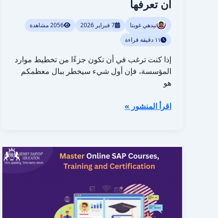
أن تعرفها
نيدهي غوبتا
7 فبراير 2026
2056 مشاهدة
١١ دقيقة قراءة
إذا كنت ترغب في أن تكون جزءًا من تخطيط موارد
المؤسسة، فإن أول شيء سيخطر ببال معظمكم
هو
اقرأ المنشور »
كيفية
اختيار
أفضل
دورة
تدريبية
عبر