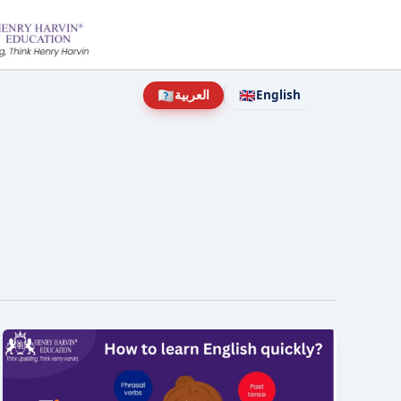
نتقل
لى
لمحتوى
🇦🇦
🇬🇧
English
العربية
كيفية
تعلم
اللغة