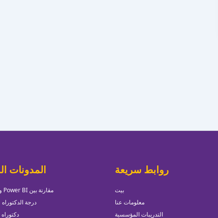
روابط سريعة
المدونات ال
بيت
مقارنة بين Power BI و Tableau
معلومات عنا
درجة الدكتوراه ف
التدريبات المؤسسية
دكتوراه 